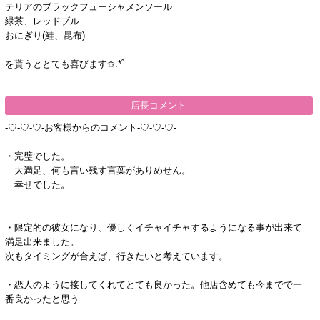
テリアのブラックフューシャメンソール
緑茶、レッドブル
おにぎり(鮭、昆布)
を貰うととても喜びます✩.*˚
店長コメント
-♡-♡-♡-お客様からのコメント-♡-♡-♡-
・完璧でした。
大満足、何も言い残す言葉がありめせん。
幸せでした。
・限定的の彼女になり、優しくイチャイチャするようになる事が出来て
満足出来ました。
次もタイミングが合えば、行きたいと考えています。
・恋人のように接してくれてとても良かった。他店含めても今までで一
番良かったと思う